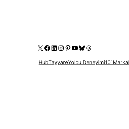
X
Facebook
LinkedIn
Instagram
Pinterest
YouTube
Bluesky
Threads
Hub
Tayyare
Yolcu Deneyimi
101
Marka