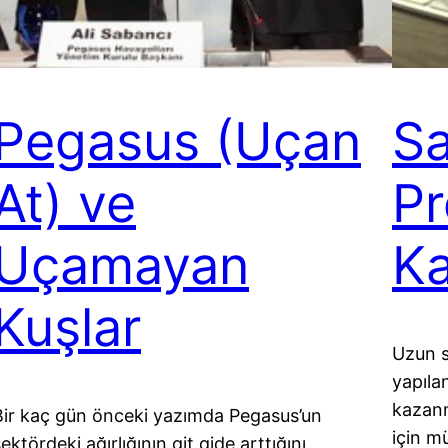
Pegasus (Uçan
S
At) ve
Pr
Uçamayan
Ka
Kuşlar
Uzun s
yapıla
kazan
Bir kaç gün önceki yazımda Pegasus’un
için m
ektördeki ağırlığının git gide arttığını