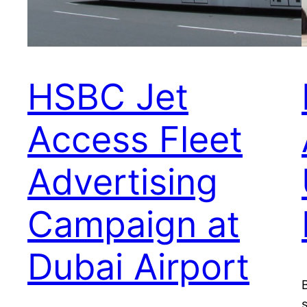
HSBC Jet
Access Fleet
Advertising
Campaign at
Dubai Airport
s