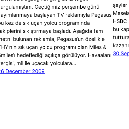
şeyler
vurgulamıştım. Geçtiğimiz perşembe günü
Mesela
yayımlanmaya başlayan TV reklamıyla Pegasus
HSBC A
bu kez de sık uçan yolcu programında
bu kap
rakiplerini sıkıştırmaya başladı. Aşağıda tam
tuttur
metni bulunan reklamla, Pegasus’un özellikle
kazanm
THY’nin sık uçan yolcu programı olan Miles &
30 Se
Smiles‘ı hedeflediği açıkça görülüyor. Havaalanı
vergisi, mil ile uçacak yolculara…
26 December 2009