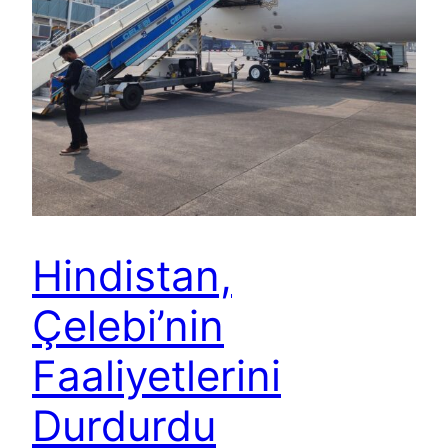
Hindistan,
Çelebi’nin
Faaliyetlerini
Durdurdu