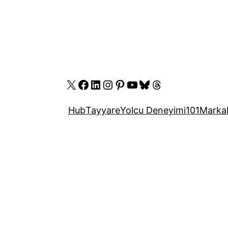
X
Facebook
LinkedIn
Instagram
Pinterest
YouTube
Bluesky
Threads
Hub
Tayyare
Yolcu Deneyimi
101
Marka