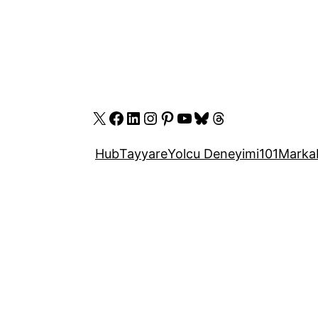
X
Facebook
LinkedIn
Instagram
Pinterest
YouTube
Bluesky
Threads
Hub
Tayyare
Yolcu Deneyimi
101
Marka
ı