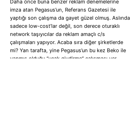
Daha önce buna benzer reklam denemelerine
imza atan Pegasus’un, Referans Gazetesi ile
yaptığı son çalışma da gayet güzel olmuş. Aslında
sadece low-cost’lar değil, son derece oturaklı
network taşıyıcılar da reklam amaçlı c/s
çalışmaları yapıyor. Acaba sıra diğer şirketlerde
mi? Yan tarafta, yine Pegasus’un bu kez Beko ile
yapmış olduğu “uçak giydirme” çalışması yer
alıyor.
18 April 2007
Havayolu 101