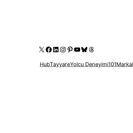
X
Facebook
LinkedIn
Instagram
Pinterest
YouTube
Bluesky
Threads
Hub
Tayyare
Yolcu Deneyimi
101
Marka