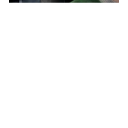
Fanhansa – Dein
Ticket nach
Brasilien:
Überraschung
Beim Flug der neuen Fanhansa von München
zum Pokalfinale in Berlin erwartete die
Fußballfans an Bord eine Überraschung: ein Flug
zum größten Fußball-Highlight 2014.