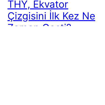
THY, Ekvator
Çizgisini İlk Kez Ne
Zaman Geçti?
Türk Hava Yolları (THY), Doğu – Batı ekseninde
dünyamızı tam ortadan ikiye böldüğü varsayılan
Ekvator çizgisinin güneyine ilk uçuşunu ne zaman
gerçekleştirdi; biliyor musunuz? Bu sorunun
cevabı, Türkiye’nin 7. Cumhurbaşkanı Kenan
Evren’in, 1982 yılının sonlarına doğru düzenlediği
uzun Güneydoğu Asya seyahatinde saklı. 12-26
Aralık 1982 tarihleri arasında gerçekleştirilen ve
Çin, Endonezya, Güney Kore ve Bangladeş’i…
21 April 2012