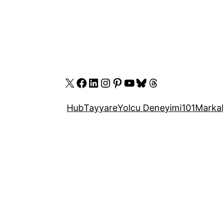
X
Facebook
LinkedIn
Instagram
Pinterest
YouTube
Bluesky
Threads
Hub
Tayyare
Yolcu Deneyimi
101
Marka