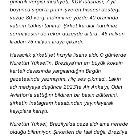
gümrük vergisi muafiyeti, KDV istisnası, 7 yıl
boyunca sigorta primi işveren hissesi desteği,
yüzde 80 vergi indirimi ve yüzde 40 oranında
yatırım katkısı tanındı. Şirket kurulur kurulmaz
sermayesini de rekor düzeyde artırdı. 45 milyon
liradan 75 milyon liraya çıkardı.
Havacılık şirketi jet hızıyla lisans aldı. O günlerde
Nurettin Yüksel’in, Brezilya’nın en büyük kokain
karteli davasında yargılandığını Birgün
gazetesinde yazmıştım. Hiç ses çıkmadı. Lakin
adı medyaya düşünce 2023’te Air Anka’yı, Odin
Aviation’a sattığını bildiren bir basın bültenini,
şirketin Instagram hesabından yayınlayarak
kayıplara karıştı.
Nurettin Yüksel, Brezilya’da ceza aldı ama nerede
olduğu bilinmiyor. Şirketleri de faal değil. Brezilya