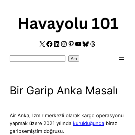
Skip
to
content
X
Facebook
LinkedIn
Instagram
Pinterest
YouTube
Bluesky
Threads
Search
Ara
Bir Garip Anka Masalı
Air Anka, İzmir merkezli olarak kargo operasyonu
yapmak üzere 2021 yılında
kurulduğunda
biraz
garipsemiştim doğrusu.