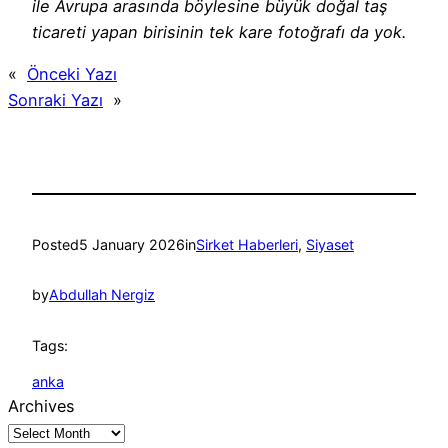
ile Avrupa arasında böylesine büyük doğal taş
ticareti yapan birisinin tek kare fotoğrafı da yok.
«
Önceki Yazı
Sonraki Yazı
»
Posted
5 January 2026
in
Sirket Haberleri
, 
Siyaset
by
Abdullah Nergiz
Tags:
anka
Archives