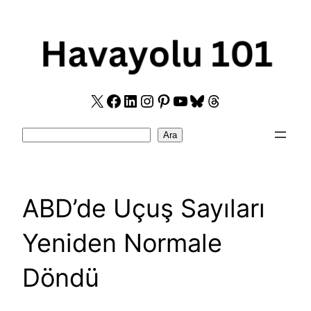
Skip
to
content
X
Facebook
LinkedIn
Instagram
Pinterest
YouTube
Bluesky
Threads
Search
Ara
ABD’de Uçuş Sayıları
Yeniden Normale
Döndü