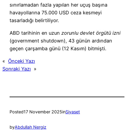
sınırlamadan fazla yapılan her uçuş başına
havayollarına 75.000 USD ceza kesmeyi
tasarladığı belirtiliyor.
ABD tarihinin en uzun
zorunlu devlet örgütü izni
(government shutdown), 43 günün ardından
geçen çarşamba günü (12 Kasım) bitmişti.
«
Önceki Yazı
Sonraki Yazı
»
Posted
17 November 2025
in
Siyaset
by
Abdullah Nergiz