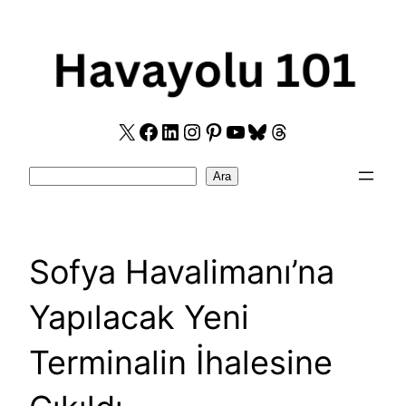
Skip
to
content
X
Facebook
LinkedIn
Instagram
Pinterest
YouTube
Bluesky
Threads
Search
Ara
Sofya Havalimanı’na
Yapılacak Yeni
Terminalin İhalesine