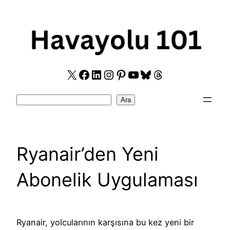
Skip
to
content
X
Facebook
LinkedIn
Instagram
Pinterest
YouTube
Bluesky
Threads
Search
Ara
Ryanair’den Yeni
Abonelik Uygulaması
Ryanair, yolcularının karşısına bu kez yeni bir