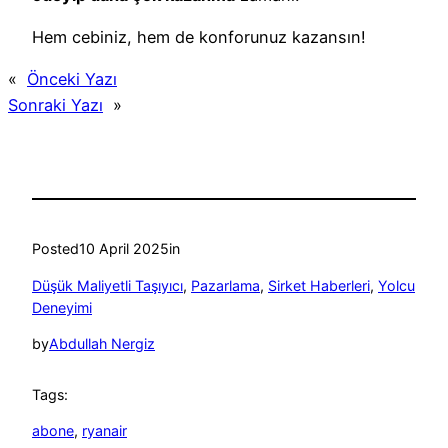
Hem cebiniz, hem de konforunuz kazansın!
«
Önceki Yazı
Sonraki Yazı
»
Posted
10 April 2025
in
Düşük Maliyetli Taşıyıcı
, 
Pazarlama
, 
Sirket Haberleri
, 
Yolcu
Deneyimi
by
Abdullah Nergiz
Tags:
abone
, 
ryanair