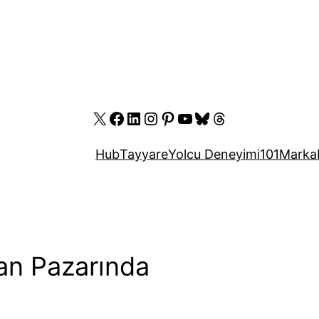
X
Facebook
LinkedIn
Instagram
Pinterest
YouTube
Bluesky
Threads
Hub
Tayyare
Yolcu Deneyimi
101
Marka
an Pazarında