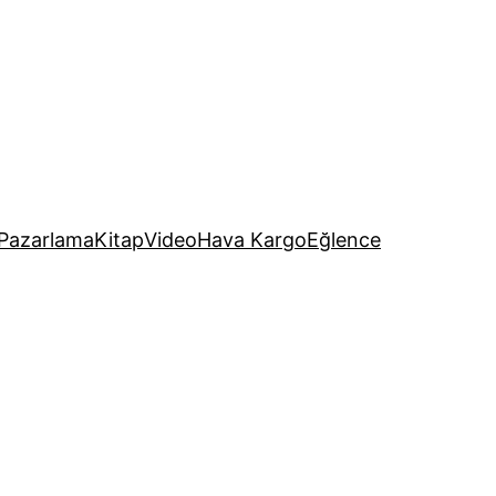
Pazarlama
Kitap
Video
Hava Kargo
Eğlence