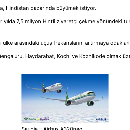
ia, Hindistan pazarında büyümek istiyor.
 yılda 7,5 milyon Hintli ziyaretçi çekme yönündeki t
ki ülke arasındaki uçuş frekanslarını artırmaya odaklan
 Bengaluru, Haydarabat, Kochi ve Kozhikode olmak üze
Saudia – Airbus A320neo