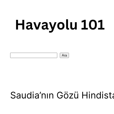
Skip
to
content
Search
Ara
Saudia’nın Gözü Hindist