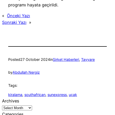
programı hayata geçirildi.
«
Önceki Yazı
Sonraki Yazı
»
Posted
27 October 2024
in
Sirket Haberleri
, 
Tayyare
by
Abdullah Nergiz
Tags:
kiralama
, 
southafrican
, 
sunexpress
, 
uçak
Archives
Categories