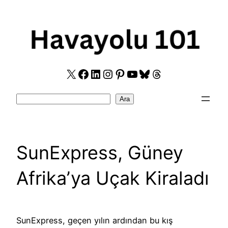
Skip
to
content
X
Facebook
LinkedIn
Instagram
Pinterest
YouTube
Bluesky
Threads
Search
Ara
SunExpress, Güney
Afrika’ya Uçak Kiraladı
SunExpress, geçen yılın ardından bu kış