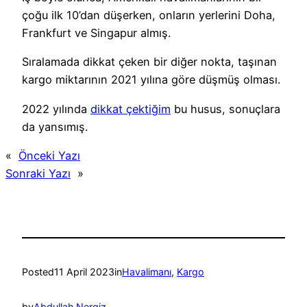
çoğu ilk 10’dan düşerken, onların yerlerini Doha,
Frankfurt ve Singapur almış.
Sıralamada dikkat çeken bir diğer nokta, taşınan
kargo miktarının 2021 yılına göre düşmüş olması.
2022 yılında
dikkat çektiğim
bu husus, sonuçlara
da yansımış.
«
Önceki Yazı
Sonraki Yazı
»
Posted
11 April 2023
in
Havalimanı
, 
Kargo
by
Abdullah Nergiz