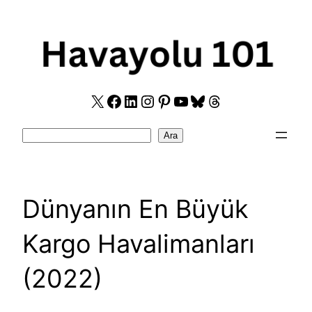
Skip
to
content
X
Facebook
LinkedIn
Instagram
Pinterest
YouTube
Bluesky
Threads
Search
Ara
Dünyanın En Büyük
Kargo Havalimanları
(2022)