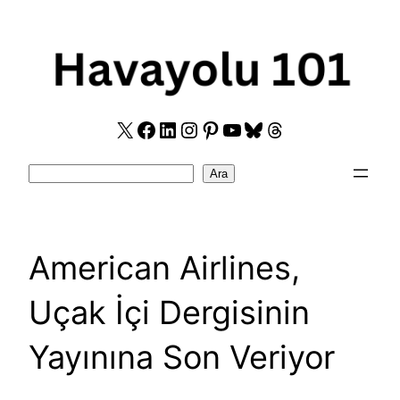
Skip
to
content
X
Facebook
LinkedIn
Instagram
Pinterest
YouTube
Bluesky
Threads
Search
Ara
American Airlines,
Uçak İçi Dergisinin
Yayınına Son Veriyor