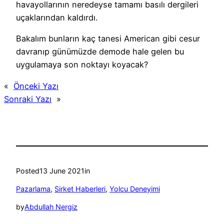
havayollarının neredeyse tamamı basılı dergileri
uçaklarından kaldırdı.
Bakalım bunların kaç tanesi American gibi cesur
davranıp günümüzde demode hale gelen bu
uygulamaya son noktayı koyacak?
«
Önceki Yazı
Sonraki Yazı
»
Posted
13 June 2021
in
Pazarlama
, 
Sirket Haberleri
, 
Yolcu Deneyimi
by
Abdullah Nergiz