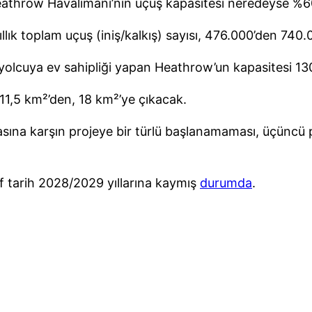
 Heathrow Havalimanı’nın uçuş kapasitesi neredeyse %
ıllık toplam uçuş (iniş/kalkış) sayısı, 476.000’den 740
yolcuya ev sahipliği yapan Heathrow’un kapasitesi 1
11,5 km²’den, 18 km²’ye çıkacak.
ına karşın projeye bir türlü başlanamaması, üçüncü pis
 tarih 2028/2029 yıllarına kaymış
durumda
.