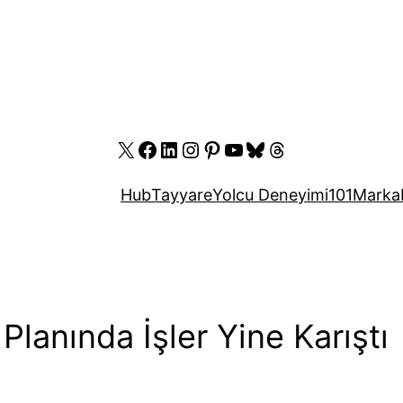
X
Facebook
LinkedIn
Instagram
Pinterest
YouTube
Bluesky
Threads
Hub
Tayyare
Yolcu Deneyimi
101
Marka
lanında İşler Yine Karıştı