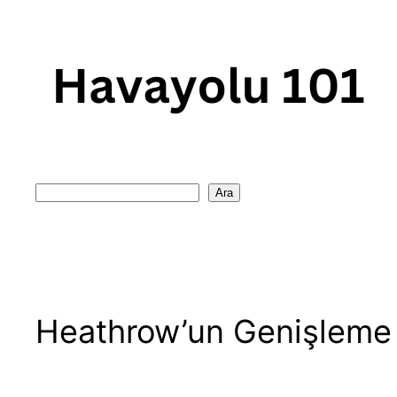
Skip
to
content
Search
Ara
Heathrow’un Genişleme P