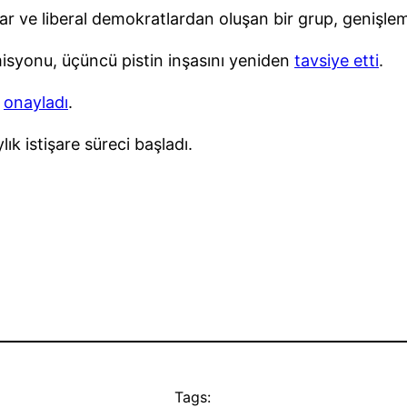
 ve liberal demokratlardan oluşan bir grup, genişleme 
misyonu, üçüncü pistin inşasını yeniden
tavsiye etti
.
i
onayladı
.
ık istişare süreci başladı.
Tags: