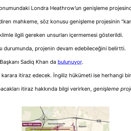
konumundaki Londra Heathrow’un genişleme projesinde i
endiren mahkeme, söz konusu genişleme projesinin “k
limle ilgili gereken unsurları içermemesi gösterildi.
ası durumunda, projenin devam edebileceğini belirtti.
e Başkanı Sadiq Khan da
bulunuyor
.
arara itiraz edecek. İngiliz hükümeti ise herhangi b
kları itiraz hakkında bilgi verirken,
genişleme proje