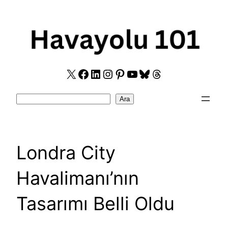
Skip
to
content
X
Facebook
LinkedIn
Instagram
Pinterest
YouTube
Bluesky
Threads
Search
Ara
Londra City
Havalimanı’nın
Tasarımı Belli Oldu