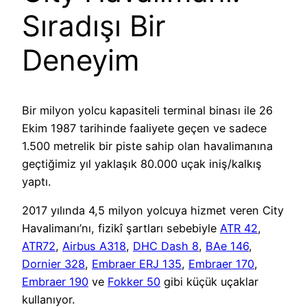
Sıradışı Bir
Deneyim
Bir milyon yolcu kapasiteli terminal binası ile 26
Ekim 1987 tarihinde faaliyete geçen ve sadece
1.500 metrelik bir piste sahip olan havalimanına
geçtiğimiz yıl yaklaşık 80.000 uçak iniş/kalkış
yaptı.
2017 yılında 4,5 milyon yolcuya hizmet veren City
Havalimanı’nı, fizikî şartları sebebiyle
ATR 42
,
ATR72
,
Airbus A318
,
DHC Dash 8
,
BAe 146
,
Dornier 328
,
Embraer ERJ 135
,
Embraer 170
,
Embraer 190
ve
Fokker 50
gibi küçük uçaklar
kullanıyor.