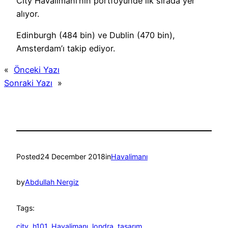
City Havalimanı’nın portföyünde ilk sırada yer
alıyor.
Edinburgh (484 bin) ve Dublin (470 bin),
Amsterdam’ı takip ediyor.
«
Önceki Yazı
Sonraki Yazı
»
Posted
24 December 2018
in
Havalimanı
by
Abdullah Nergiz
Tags:
city
, 
h101
, 
Havalimanı
, 
londra
, 
tasarım