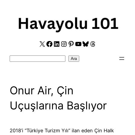
Skip
to
content
X
Facebook
LinkedIn
Instagram
Pinterest
YouTube
Bluesky
Threads
Search
Ara
Onur Air, Çin
Uçuşlarına Başlıyor
2018’i “Türkiye Turizm Yılı” ilan eden Çin Halk