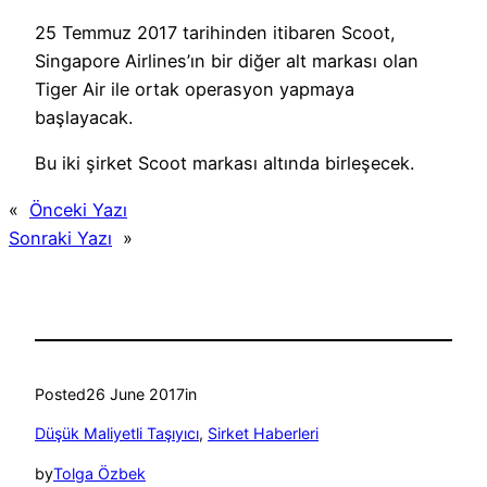
25 Temmuz 2017 tarihinden itibaren Scoot,
Singapore Airlines’ın bir diğer alt markası olan
Tiger Air ile ortak operasyon yapmaya
başlayacak.
Bu iki şirket Scoot markası altında birleşecek.
«
Önceki Yazı
Sonraki Yazı
»
Posted
26 June 2017
in
Düşük Maliyetli Taşıyıcı
, 
Sirket Haberleri
by
Tolga Özbek