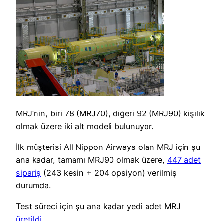
MRJ’nin, biri 78 (MRJ70), diğeri 92 (MRJ90) kişilik
olmak üzere iki alt modeli bulunuyor.
İlk müşterisi All Nippon Airways olan MRJ için şu
ana kadar, tamamı MRJ90 olmak üzere,
447 adet
sipariş
(243 kesin + 204 opsiyon) verilmiş
durumda.
Test süreci için şu ana kadar yedi adet MRJ
üretildi
.