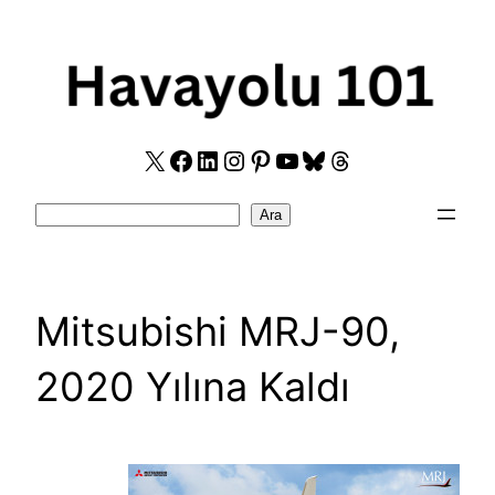
Skip
to
content
X
Facebook
LinkedIn
Instagram
Pinterest
YouTube
Bluesky
Threads
Search
Ara
Mitsubishi MRJ-90,
2020 Yılına Kaldı