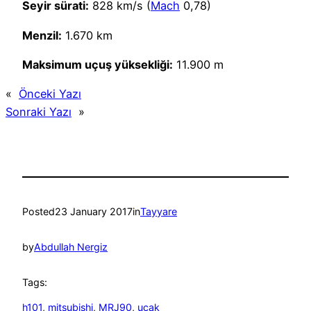
Seyir sürati:
828 km/s (
Mach
0,78)
Menzil:
1.670 km
Maksimum uçuş yüksekliği:
11.900 m
«
Önceki Yazı
Sonraki Yazı
»
Posted
23 January 2017
in
Tayyare
by
Abdullah Nergiz
Tags:
h101
, 
mitsubishi
, 
MRJ90
, 
uçak