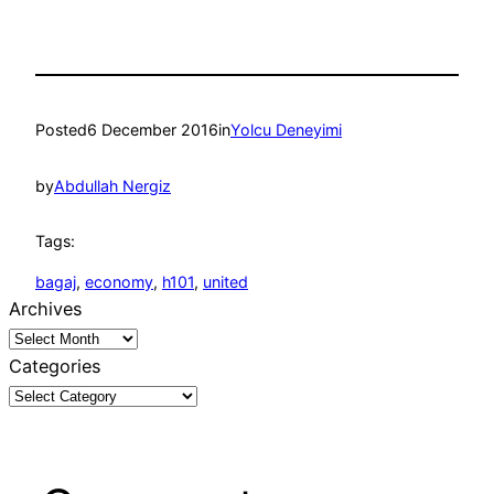
Posted
6 December 2016
in
Yolcu Deneyimi
by
Abdullah Nergiz
Tags:
bagaj
, 
economy
, 
h101
, 
united
Archives
Categories