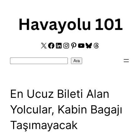
Skip
to
content
X
Facebook
LinkedIn
Instagram
Pinterest
YouTube
Bluesky
Threads
Search
Ara
En Ucuz Bileti Alan
Yolcular, Kabin Bagajı
Taşımayacak