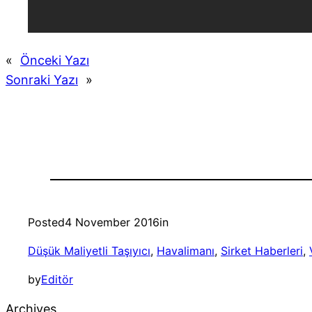
«
Önceki Yazı
Sonraki Yazı
»
Posted
4 November 2016
in
Düşük Maliyetli Taşıyıcı
, 
Havalimanı
, 
Sirket Haberleri
, 
by
Editör
Archives