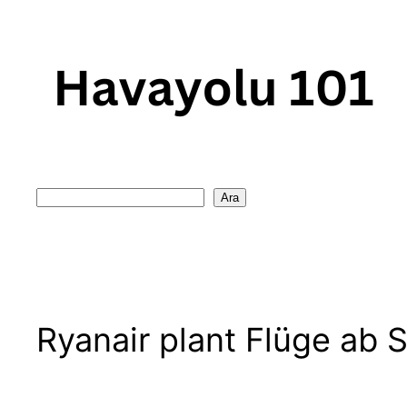
Skip
to
content
Search
Ara
Ryanair plant Flüge ab