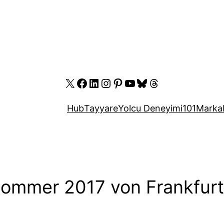
X
Facebook
LinkedIn
Instagram
Pinterest
YouTube
Bluesky
Threads
Hub
Tayyare
Yolcu Deneyimi
101
Marka
 Sommer 2017 von Frankfurt