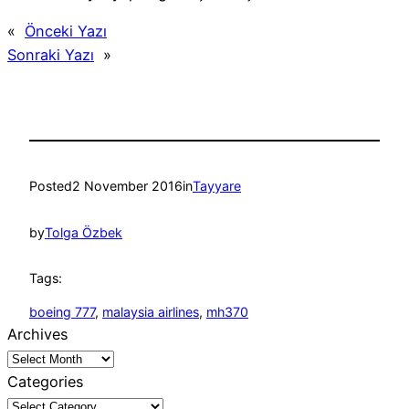
«
Önceki Yazı
Sonraki Yazı
»
Posted
2 November 2016
in
Tayyare
by
Tolga Özbek
Tags:
boeing 777
, 
malaysia airlines
, 
mh370
Archives
Categories