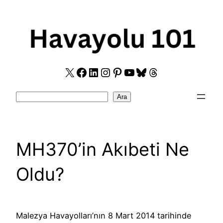
Skip
to
content
X
Facebook
LinkedIn
Instagram
Pinterest
YouTube
Bluesky
Threads
Search
Ara
MH370’in Akıbeti Ne
Oldu?
Malezya Havayolları’nın 8 Mart 2014 tarihinde