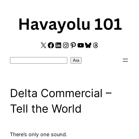
Skip
to
content
X
Facebook
LinkedIn
Instagram
Pinterest
YouTube
Bluesky
Threads
Search
Ara
Delta Commercial –
Tell the World
There’s only one sound.