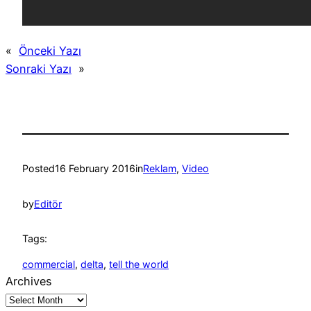
«
Önceki Yazı
Sonraki Yazı
»
Posted
16 February 2016
in
Reklam
, 
Video
by
Editör
Tags:
commercial
, 
delta
, 
tell the world
Archives