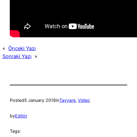
«
Önceki Yazı
Sonraki Yazı
»
Posted
5 January 2016
in
Tayyare
, 
Video
by
Editör
Tags: