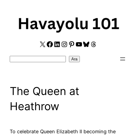
Skip
to
content
X
Facebook
LinkedIn
Instagram
Pinterest
YouTube
Bluesky
Threads
Search
Ara
The Queen at
Heathrow
To celebrate Queen Elizabeth II becoming the