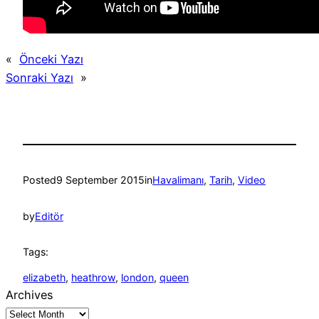
«
Önceki Yazı
Sonraki Yazı
»
Posted
9 September 2015
in
Havalimanı
, 
Tarih
, 
Video
by
Editör
Tags:
elizabeth
, 
heathrow
, 
london
, 
queen
Archives