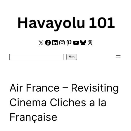
Skip
to
content
X
Facebook
LinkedIn
Instagram
Pinterest
YouTube
Bluesky
Threads
Search
Ara
Air France – Revisiting
Cinema Cliches a la
Française