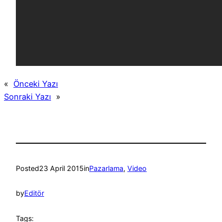
«
Önceki Yazı
Sonraki Yazı
»
Posted
23 April 2015
in
Pazarlama
, 
Video
by
Editör
Tags: