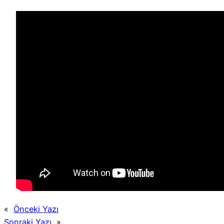
«
Önceki Yazı
Sonraki Yazı
»