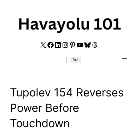
Skip
to
content
X
Facebook
LinkedIn
Instagram
Pinterest
YouTube
Bluesky
Threads
Search
Ara
Tupolev 154 Reverses
Power Before
Touchdown