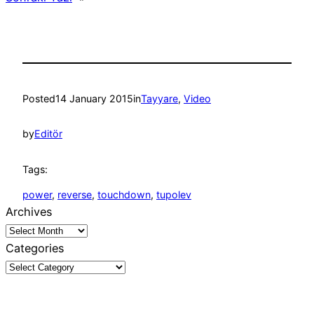
Posted
14 January 2015
in
Tayyare
, 
Video
by
Editör
Tags:
power
, 
reverse
, 
touchdown
, 
tupolev
Archives
Categories