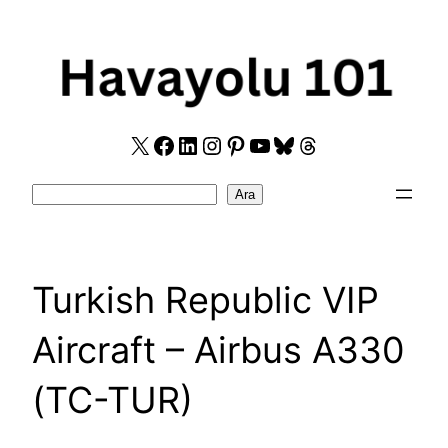
Skip
to
content
X
Facebook
LinkedIn
Instagram
Pinterest
YouTube
Bluesky
Threads
Search
Ara
Turkish Republic VIP
Aircraft – Airbus A330
(TC-TUR)