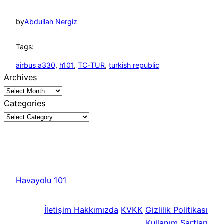
by
Abdullah Nergiz
Tags:
airbus a330
, 
h101
, 
TC-TUR
, 
turkish republic
Archives
Categories
Havayolu 101
İletişim
Hakkımızda
KVKK
Gizlilik Politikası
Kullanım Şartları