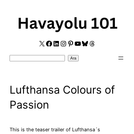
Skip
to
content
X
Facebook
LinkedIn
Instagram
Pinterest
YouTube
Bluesky
Threads
Search
Ara
Lufthansa Colours of
Passion
This is the teaser trailer of Lufthansa´s