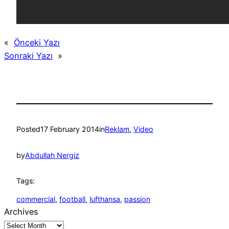
«
Önceki Yazı
Sonraki Yazı
»
Posted
17 February 2014
in
Reklam
, 
Video
by
Abdullah Nergiz
Tags:
commercial
, 
football
, 
lufthansa
, 
passion
Archives