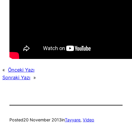
«
Önceki Yazı
Sonraki Yazı
»
Posted
20 November 2013
in
Tayyare
, 
Video