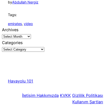
by
Abdullah Nergiz
Tags:
emirates
, 
video
Archives
Categories
Havayolu 101
İletişim
Hakkımızda
KVKK
Gizlilik Politikası
Kullanım Şartları