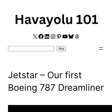
Skip
to
content
X
Facebook
LinkedIn
Instagram
Pinterest
YouTube
Bluesky
Threads
Search
Ara
Jetstar – Our first
Boeing 787 Dreamliner