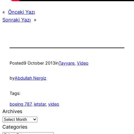
«
Önceki Yazı
Sonraki Yazı
»
Posted
9 October 2013
in
Tayyare
, 
Video
by
Abdullah Nergiz
Tags:
boeing 787
, 
jetstar
, 
video
Archives
Categories