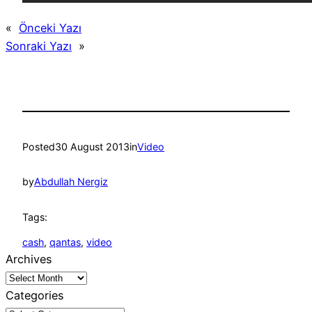
«
Önceki Yazı
Sonraki Yazı
»
Posted
30 August 2013
in
Video
by
Abdullah Nergiz
Tags:
cash
, 
qantas
, 
video
Archives
Categories