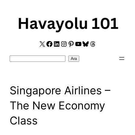
Skip
to
content
X
Facebook
LinkedIn
Instagram
Pinterest
YouTube
Bluesky
Threads
Search
Ara
Singapore Airlines –
The New Economy
Class