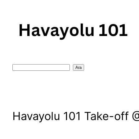
Skip
to
content
Search
Ara
Havayolu 101 Take-off @