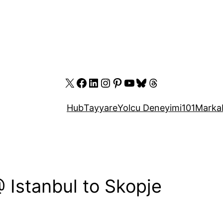
X
Facebook
LinkedIn
Instagram
Pinterest
YouTube
Bluesky
Threads
Hub
Tayyare
Yolcu Deneyimi
101
Marka
 Istanbul to Skopje