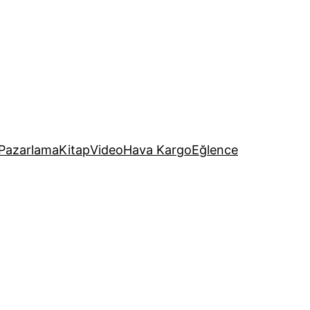
Pazarlama
Kitap
Video
Hava Kargo
Eğlence