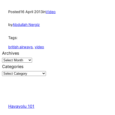
Posted
16 April 2013
in
Video
by
Abdullah Nergiz
Tags:
british airways
, 
video
Archives
Categories
Havayolu 101