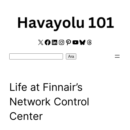
Skip
to
content
X
Facebook
LinkedIn
Instagram
Pinterest
YouTube
Bluesky
Threads
Search
Ara
Life at Finnair’s
Network Control
Center