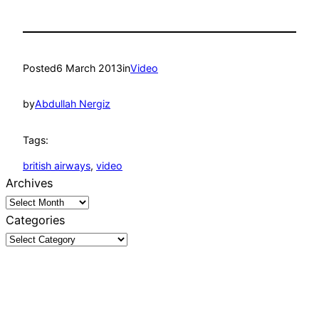
Posted
6 March 2013
in
Video
by
Abdullah Nergiz
Tags:
british airways
, 
video
Archives
Categories