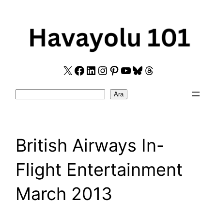
Skip
to
content
X
Facebook
LinkedIn
Instagram
Pinterest
YouTube
Bluesky
Threads
Search
Ara
British Airways In-
Flight Entertainment
March 2013