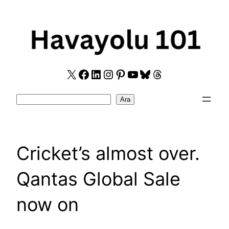
Skip
to
content
X
Facebook
LinkedIn
Instagram
Pinterest
YouTube
Bluesky
Threads
Search
Ara
Cricket’s almost over.
Qantas Global Sale
now on