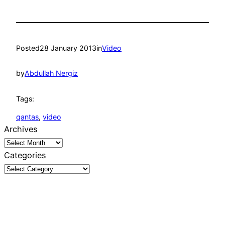
Posted
28 January 2013
in
Video
by
Abdullah Nergiz
Tags:
qantas
, 
video
Archives
Categories