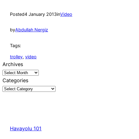
Posted
4 January 2013
in
Video
by
Abdullah Nergiz
Tags:
trolley
, 
video
Archives
Categories
Havayolu 101