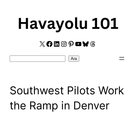
Skip
to
content
X
Facebook
LinkedIn
Instagram
Pinterest
YouTube
Bluesky
Threads
Search
Ara
Southwest Pilots Work
the Ramp in Denver