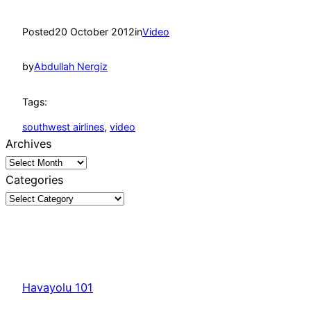
Posted
20 October 2012
in
Video
by
Abdullah Nergiz
Tags:
southwest airlines
, 
video
Archives
Categories
Havayolu 101