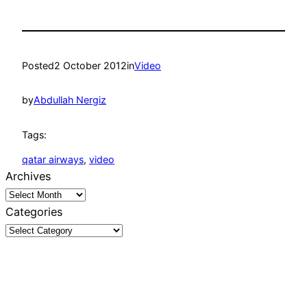
Posted
2 October 2012
in
Video
by
Abdullah Nergiz
Tags:
qatar airways
, 
video
Archives
Categories