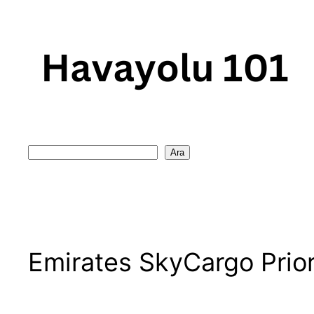
Skip
to
content
Search
Ara
Emirates SkyCargo Prior