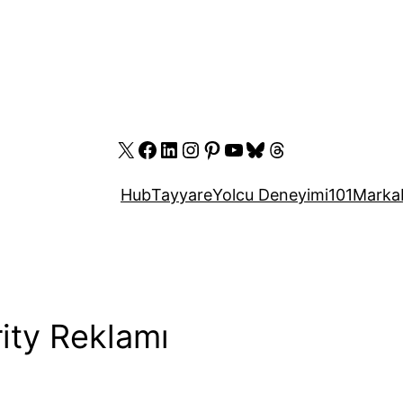
X
Facebook
LinkedIn
Instagram
Pinterest
YouTube
Bluesky
Threads
Hub
Tayyare
Yolcu Deneyimi
101
Marka
ity Reklamı