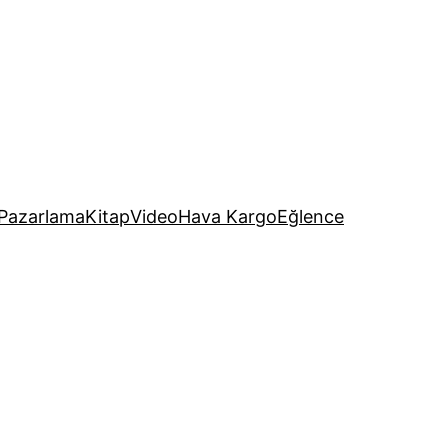
Pazarlama
Kitap
Video
Hava Kargo
Eğlence