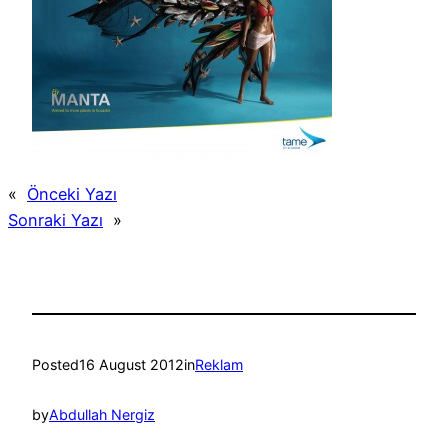
«
Önceki Yazı
Sonraki Yazı
»
Posted
16 August 2012
in
Reklam
by
Abdullah Nergiz