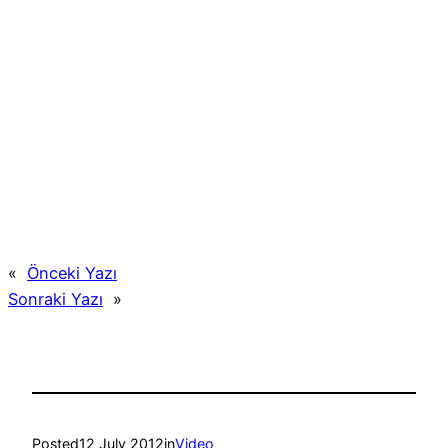
«
Önceki Yazı
Sonraki Yazı
»
Posted
12 July 2012
in
Video