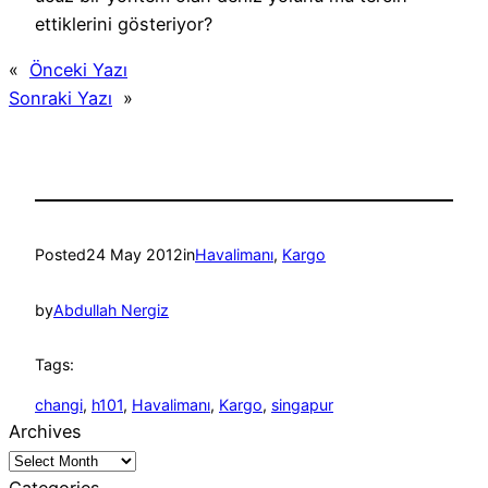
ettiklerini gösteriyor?
«
Önceki Yazı
Sonraki Yazı
»
Posted
24 May 2012
in
Havalimanı
, 
Kargo
by
Abdullah Nergiz
Tags:
changi
, 
h101
, 
Havalimanı
, 
Kargo
, 
singapur
Archives
Categories