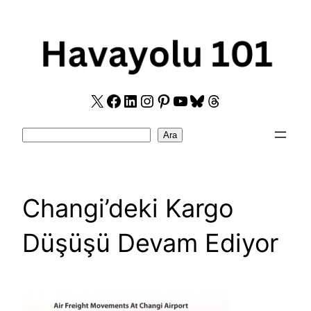
Skip
to
content
X
Facebook
LinkedIn
Instagram
Pinterest
YouTube
Bluesky
Threads
Search
Ara
Changi’deki Kargo
Düşüşü Devam Ediyor