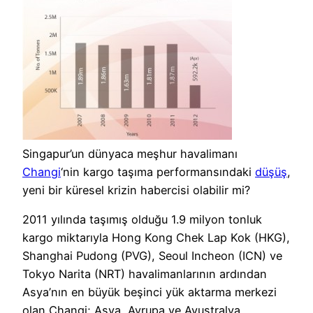
Singapur’un dünyaca meşhur havalimanı
Changi
‘nin kargo taşıma performansındaki
düşüş
,
yeni bir küresel krizin habercisi olabilir mi?
2011 yılında taşımış olduğu 1.9 milyon tonluk
kargo miktarıyla Hong Kong Chek Lap Kok (HKG),
Shanghai Pudong (PVG), Seoul Incheon (ICN) ve
Tokyo Narita (NRT) havalimanlarının ardından
Asya’nın en büyük beşinci yük aktarma merkezi
olan Changi; Asya, Avrupa ve Avustralya