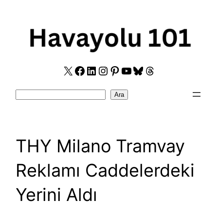
Skip
to
content
X
Facebook
LinkedIn
Instagram
Pinterest
YouTube
Bluesky
Threads
Search
Ara
THY Milano Tramvay
Reklamı Caddelerdeki
Yerini Aldı