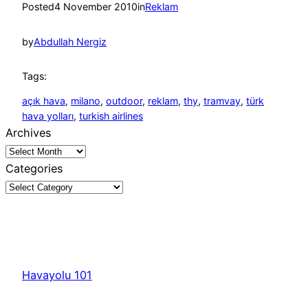
Posted
4 November 2010
in
Reklam
by
Abdullah Nergiz
Tags:
açık hava
, 
milano
, 
outdoor
, 
reklam
, 
thy
, 
tramvay
, 
türk
hava yolları
, 
turkish airlines
Archives
Categories
Havayolu 101