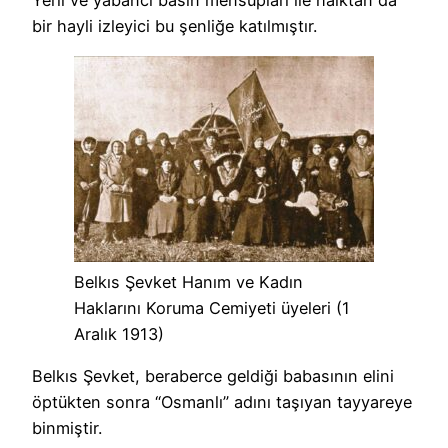
Yerli ve yabancı basın mensupları ile halktan da
bir hayli izleyici bu şenliğe katılmıştır.
Belkıs Şevket Hanım ve Kadın
Haklarını Koruma Cemiyeti üyeleri (1
Aralık 1913)
Belkıs Şevket, beraberce geldiği babasının elini
öptükten sonra “Osmanlı” adını taşıyan tayyareye
binmiştir.