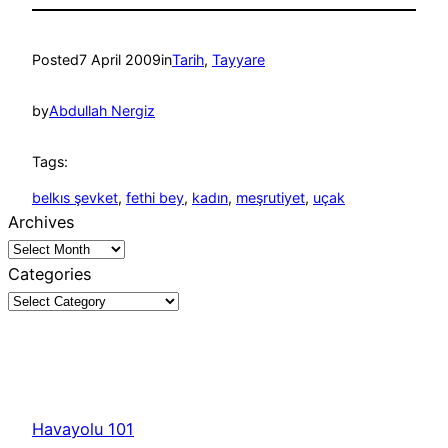
Posted
7 April 2009
in
Tarih
, 
Tayyare
by
Abdullah Nergiz
Tags:
belkıs şevket
, 
fethi bey
, 
kadın
, 
meşrutiyet
, 
uçak
Archives
Categories
Havayolu 101