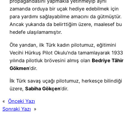
propagandasını yapmakla yetinmeyip aynı
zamanda orduya bir uçak hediye edebilmek için
para yardımı sağlayabilme amacını da gütmüştür.
Ancak yukarıda da belirttiğim üzere, maalesef bu
hedefe ulaşılamamıştır.
Öte yandan, ilk Türk kadın pilotumuz, eğitimini
Vecihi Hürkuş Pilot Okulu’nda tamamlayarak 1933
yılında pilotluk brövesini almış olan
Bedriye Tâhir
Gökmen
‘dir.
İlk Türk savaş uçağı pilotumuz, herkesçe bilindiği
üzere,
Sabiha Gökçen
‘dir.
«
Önceki Yazı
Sonraki Yazı
»