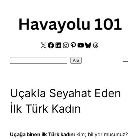
Skip
to
content
X
Facebook
LinkedIn
Instagram
Pinterest
YouTube
Bluesky
Threads
Search
Ara
Uçakla Seyahat Eden
İlk Türk Kadın
Uçağa binen ilk Türk kadını
kim; biliyor musunuz?